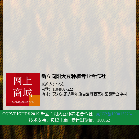
新立向阳大豆种植专业合作社
联系人：李总
电话：15048027222
地址：莫力达瓦达斡尔族自治旗西瓦尔图镇新立屯村
COPYRIGHT©2019 新立向阳大豆种养殖合作社
蒙ICP备19001222号-1
技术支持：风腾电商
累计浏览量：160163